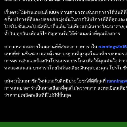
เว็บตรง ไม่ผ่านเอเย่นต์
100%
ท่านสามารถเล่นบาคาร่าได้ทันทีที
ครั้ง บริการที่ดีและปลอดภัย มุ่งมั่นในการให้บริการที่ดีที่ส
โปรโมชั่นและโบนัสที่น่าตื่นเต้น ไม่เพียงแต่เงินรางวัลมหาศาล
,
ทั้งวัน ทุกวัน เพื่อแก้ไขปัญหาหรือให้คำแนะนำที่คุณต้องการ
ความหลากหลายในสถานที่ที่สะดวก บาคาร่าใน
runningwin1
แบบที่ท่านชื่นชอบ และด้วยมาตรฐานที่สูงสุดในเอเชีย ระบบต
การตรวจจับและป้องกันโปรแกรมการโกง เพื่อให้คุณมั่นใจว่าทุก
ทดลองเล่นเกมบาคาร่าโดยไม่ต้องเสี่ยงเงินทุนของคุณ
โปรโมชั
สมัครเป็นสมาชิกใหม่และรับสิทธิประโยชน์ที่ดีที่สุดที่
runningw
การเล่นบาคาร่าเป็นทางเลือกที่คุณไม่ควรพลาด ลงทะเบียนเพื่อรับ
ว่าความเพลิดเพลินที่นี่ไม่มีที่สิ้นสุด