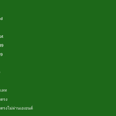
ed
ot
89
89
9
 เลท
บตรง
บตรงไม่ผ่านเอเยนต์