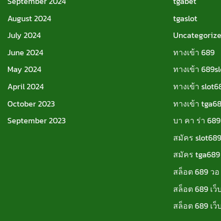
September 2024
tgabet
August 2024
tgaslot
July 2024
Uncategoriz
June 2024
ทางเข้า 689
May 2024
ทางเข้า 689sl
April 2024
ทางเข้า slot6
October 2023
ทางเข้า tga6
September 2023
บา คา ร่า 689
สมัคร slot68
สมัคร tga689
สล็อต 689 วอ
สล็อต 689 เว็
สล็อต 689 เว็