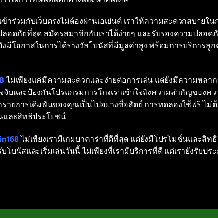
่เข้าร่วมกับเว็บตรงไม่ต้องผ่านเอเย่นต์ เราให้ความสะดวกสบายใน
ุดและปลอดภัยที่สุด สมัครสมาชิกกับเราได้ง่ายๆ และรับรองความปลอ
ยังมีโอกาสในการได้รางวัลโบนัสที่มีมูลค่าสูง พร้อมการบริการลูกค้
68
ไม่เพียงแค่มีความสะดวกและง่ายต่อการเล่น แต่ยังมีความหลา
รวจจับและป้องกันโปรแกรมการโกงเราเข้าใจถึงความสำคัญของความ
รายการเดิมพันของคุณเป็นไปอย่างซื่อสัตย์ การทดลองใช้ฟรี ไม่ต้
่นและสิทธิประโยชน์
in168
ไม่เพียงเรามีเกมบาคาร่าที่ดีที่สุด แต่ยังมีโปรโมชั่นและสิท
โบนัสและเริ่มเล่นวันนี้ ไม่เพียงที่เรามีบริการที่ดี แต่เรายังรั