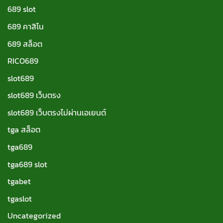
689 slot
689 คาสิโน
689 สล็อต
RICO689
slot689
slot689 เว็บตรง
slot689 เว็บตรงไม่ผ่านเอเยนต์
tga สล็อต
tga689
tga689 slot
tgabet
tgaslot
Uncategorized