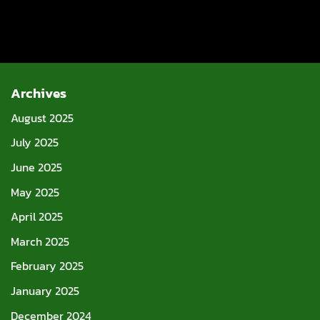
Archives
August 2025
July 2025
June 2025
May 2025
April 2025
March 2025
February 2025
January 2025
December 2024