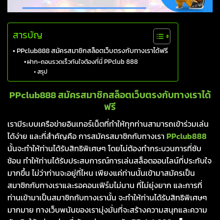
สารบัญ
PPclub888 สมัครสมาชิกสล็อตเว็บตรงกับทางเราได้ฟรี
ฝาก-ถอนรวดเร็วทันใจต้องที่นี่ PPclub 888
สรุป
PPclub888 สมัครสมาชิกสล็อตเว็บตรงกับทางเราได้
ฟรี
เรามีระบบเครือข่ายอินเทอร์เน็ตที่ทำให้ทุกท่านสามารถเข้าร่วมเล่น
ได้ง่าย และที่สำคัญคือ การสมัครสมาชิกกับทางเรา
PPclub888
นั้นจะทำให้ท่านได้รับสิทธิพิเศษๆ โดยไม่ต้องทำกระบวนการที่ซับ
ซ้อน ทำให้ท่านได้รับประสบการณ์การเล่นสล็อตออนไลน์ที่ประทับใจ
มากขึ้น ไม่ว่าท่านจะอยู่ที่ไหน เพียงแค่ท่านนั้นเข้ามาสมัครเป็น
สมาชิกกับทางเราและรอคอนเฟิร์มไม่นาน ที่ไม่ยุ่งยาก และการที่
ท่านเข้ามาเป็นสมาชิกกับทางเรานั้น จะทำให้ท่านได้รับสิทธิพิเศษๆ
มากมาย ทางเว็บพนันของเรามุ่งมั่นที่จะสร้างความสนุกและความ