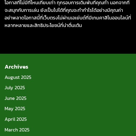
โอกาสที่ไม่มีที่ไหนเทียบเท่า ทุกรอบการเดิมพันที่คุณทำ
นอกจากที่
จะสนุกกับการเล่น
ยังเป็นไปได้ที่คุณจะทำกำไรได้อย่างมีคุณค่า
อย่าพลาดโอกาสนี้ที่เว็บตรงไม่ผ่านเอเย่นต์ที่มีเกมคาสิโนออนไลน์ที่
หลากหลายและสิทธิประโยชน์ที่น่าตื่นเต้น
Archives
August 2025
July 2025
June 2025
May 2025
April 2025
March 2025