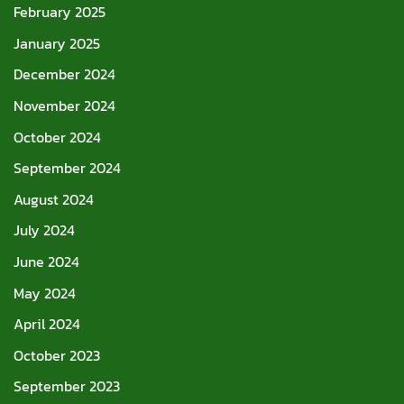
February 2025
January 2025
December 2024
November 2024
October 2024
September 2024
August 2024
July 2024
June 2024
May 2024
April 2024
October 2023
September 2023