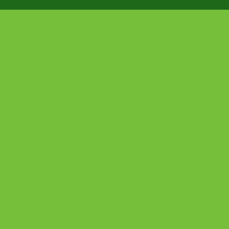
https://tga689z.com
https://tga689z.co
https://tga689z.xyz
https://rico689.com
https://g2g-cash.org
https://g2g-cash.co
https://pg15k.bet
https://pg15k.me
https://pg15k.xyz
https://pg15k.co
https://pg15k.net
https://pgbet15k.com
https://pg15k.bet
https://pg15k.me
https://pg15k.xyz
https://pg15k.co
https://tga1168.com/
https://tgabet.xyz/
http://tga789.com/
https://tga1168.net/
https://tga1168.top/
https://tga1168.life/
https://678xbet.net/
https://678xbet.co
https://ans-allstars.com/
https://rico168.net/
https://rico168.com/
https://one5bet.net/
https://one5bet.co/
https://tga199.com/
https://reborn789.net/
https://true-walletslot.net
https://reborn789.me/
https://jazz55.net/
https://walletslottrue.com
https://true-walletslot.net
https://slot-
freecredit.top
https://true-walletslot.com
https://jazz55.top/
https://jazz-55.co/
https://jazz-55.com/
https://jazz-55.net/
https://jazz55.co/
https://g2gbetvip888.com/
https://g2gbetwallet.com/
https://g2gbetwallet.net/
https://xn-
-82ca8bbo3nc4a9d.com/
https://g2gbetwallet.co/