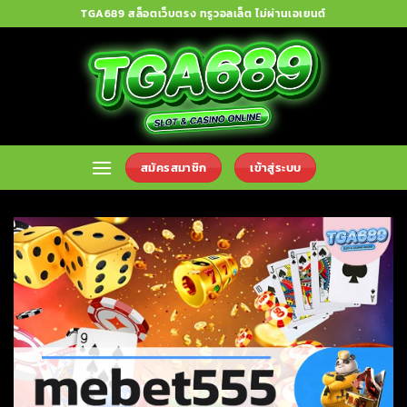
Skip
TGA689 สล็อตเว็บตรง ทรูวอลเล็ต ไม่ผ่านเอเยนต์
to
content
สมัครสมาชิก
เข้าสู่ระบบ