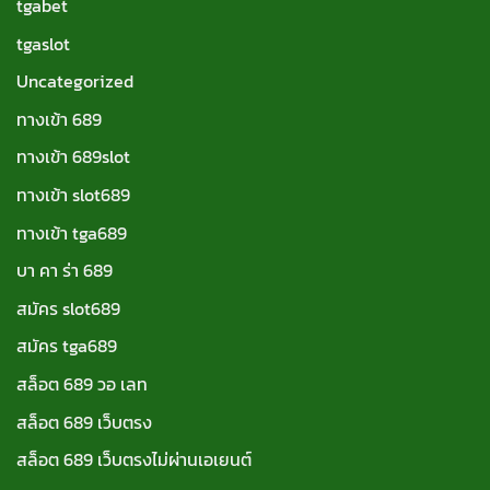
tgabet
tgaslot
Uncategorized
ทางเข้า 689
ทางเข้า 689slot
ทางเข้า slot689
ทางเข้า tga689
บา คา ร่า 689
สมัคร slot689
สมัคร tga689
สล็อต 689 วอ เลท
สล็อต 689 เว็บตรง
สล็อต 689 เว็บตรงไม่ผ่านเอเยนต์