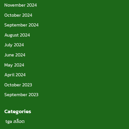
November 2024
October 2024
September 2024
August 2024
July 2024
June 2024
May 2024
April 2024
October 2023
September 2023
Categories
tga สล็อต