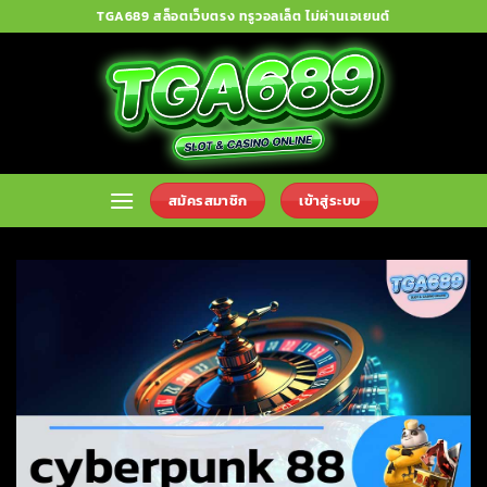
Skip
TGA689 สล็อตเว็บตรง ทรูวอลเล็ต ไม่ผ่านเอเยนต์
to
content
สมัครสมาชิก
เข้าสู่ระบบ