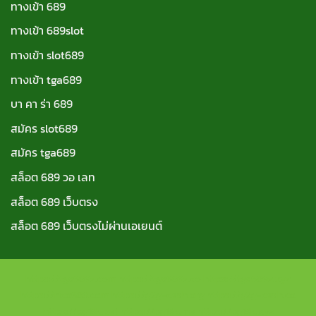
ทางเข้า 689
ทางเข้า 689slot
ทางเข้า slot689
ทางเข้า tga689
บา คา ร่า 689
สมัคร slot689
สมัคร tga689
สล็อต 689 วอ เลท
สล็อต 689 เว็บตรง
สล็อต 689 เว็บตรงไม่ผ่านเอเยนต์
https://tga689z.com
https://tga689z.co
https://tga689z.xyz
https://rico689.com
https://g2g-cash.org
https://g2g-cash.co
https://pg15k.bet
https://pg15k.me
https://pg15k.xyz