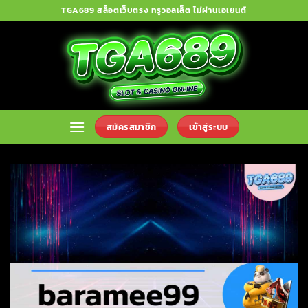
Skip
TGA689 สล็อตเว็บตรง ทรูวอลเล็ต ไม่ผ่านเอเยนต์
to
content
สมัครสมาชิก
เข้าสู่ระบบ