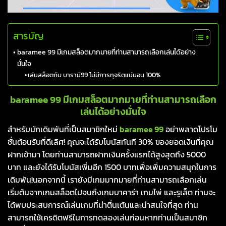
สารบัญ
baramee 99 มีเกมสล็อตมากมายที่ท่านสามารถเลือกเล่นได้อย่าง
มั่นใจ
เล่นสล็อตกับ บารามี99 ไม่มีการทุจริตแน่นอน 100%
baramee 99 มีเกมสล็อตมากมายที่ท่านสามารถเลือก
เล่นได้อย่างมั่นใจ
สำหรับนักเดิมพันที่เป็นสมาชิกใหม่
baramee 99
อย่าพลาดโปรโม
ชั่นต้อนรับที่ดีเลิศ! คุณจะได้รับโบนัสทันที 30% ของยอดเงินที่คุณ
ฝากเข้ามา โดยท่านสามารถฝากเงินครั้งแรกได้สูงสุดถึง 5000
บาท และยังได้รับโบนัสเพิ่มอีก 1500 บาทเพื่อเพิ่มความสนุกในการ
เดิมพัน!นอกจากนี้ เรายังมีเกมมากมายที่ท่านสามารถเลือกเล่น
เริ่มต้นจากเกมสล็อตไปจนถึงเกมบาคาร่า เกมไพ่ และรูเล็ต ท่านจะ
ได้พบประสบการณ์เล่นเกมที่น่าตื่นเต้นและน่าสนใจที่สุด ท่าน
สามารถใช้เครดิตฟรีในการทดลองเล่นก่อนหากท่านเป็นสมาชิก