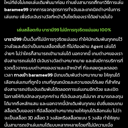
ใหม่ที่ยังไม่เคยเล่นเดิมพันมาก่อน ท่านยังสามารถศึกษาวิธีการเล่น
baramee99
จากการแจกสูตรการทำเงินและเทคนิคต่างๆในการ
เล่นเกม เพื่อรับเงินรางวัลที่หน้าเว็บไซต์ของเราได้อย่างมั่นใจ
เล่นสล็อตกับ บารามี99 ไม่มีการทุจริตแน่นอน 100%
บารามี
99
เป็นเว็บที่ไม่มีการทุจริตแน่นอน ทำให้นักเดิมพันทุกคนไว้
วางใจและถือว่าเป็นเกมสล็อตชั้นดี ที่ไม่ต้องผ่าน Agent เล่นได้
ง่ายๆ ไม่ว่าใครก็สามารถเข้ามาเล่นได้ นอกจากนี้ เกมต่างๆของเรา
ยังสามารถเล่นได้ มีเงินรางวัลต่างๆมากมาย และยังมีการบริการที่
รวดเร็วจากระบบต่างๆของเราและเจ้าหน้าที่ ที่จะคอยดูแลตลอด
เวลา
ทางเข้า
baramee99
มีเกมเดิมพันต่างๆมากมาย ให้คุณได้
เลือกเล่นเกมที่ถูกใจ เกมที่คุณถนัดและความชอบได้เลย ที่สำคัญ
ยังสามารถปรับเงินเดิมพันได้ตลอดการเล่นเกมอีกด้วย และเปิด
โอกาสให้กับนักลงทุนทุกๆท่าน ที่มีเงินลงทุนไม่มาก สามารถลงทุน
ได้มากถึงหลักแสน และนอกจากนี้นักเดิมพันทุกคน ยังชื่นชอบเกม
สล็อตเว็บของเรา ที่มีสล็อตต่างๆมากมายให้คุณได้เลือกเล่น ไม่ว่า
จะเป็นสล็อต 3D สล็อต 3 วงล้อหรือสล็อตแบบ 5 วงล้อ ทำให้คุณ
นั้นสามารถเข้าเล่นเกมได้แบบหลากหลายโดยที่ไม่มีความเบื่อ