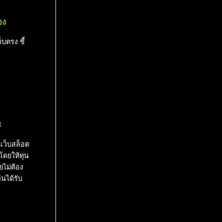
อง
บตรง ชี้
3
นเว็บสล็อต
โดยให้ทุน
ยไม่ต้อง
่นได้รับ