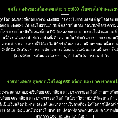
จุดโดดเด่นของสล็อตแตกง่าย slot689 เว็บตรงไม่ผ่านเอเยน
จุดโดดเด่นของสล็อตแตกง่าย slot689 เว็บตรงไม่ผ่านเอเยนต์ จุดโดดเด่น
ตกง่าย slot689 เว็บตรงไม่ผ่านเอเยนต์ กลายเป็นเกมยอดนิยมที่ได้รับความน
่วโลก และเป็นหนึ่งในเกมสล็อต PG ที่เล่นสล็อตผ่านเว็บตรงไม่ผ่านเอเย่นต์ สิ
เกมนี้โดดเด่นและน่าสนใจอย่างยิ่งคือความเป็นอิสระในการฝากและถอนเงิน 
ามารถทำรายการเหล่านี้ได้โดยไม่มีข้อจำกัดเลย ความนิยมของเกมนี้มาจา
่อดังที่มีชื่อเสียงในวงการการพัฒนาเกมสล็อตออนไลน์ และเกมนี้กลายเป็นท
ผู้เล่นที่รักการเดิมพัน เนื่องจากกฎข้อบังคับในการเล่นเข้าใจ [...]
รวยทางลัดกับสุดยอดเว็บใหญ่ 689 สล็อต และบาคาร่าออนไ
วยทางลัดกับสุดยอดเว็บใหญ่ 689 สล็อต และบาคาร่าออนไลน์ รวยทางลัดก
ว็บใหญ่ 689 สล็อต และบาคาร่าออนไลน์ วันนี้เรามีความยินดีที่จะแนะนำ 
ึ่งเป็นเว็บสล็อตไม่ผ่านเอเย่นต์และบาคาร่าเว็บตรงที่จะเปิดโอกาสให้คุณทำ
การเล่นเกมออนไลน์ได้อย่างไม่ยากเย็น นี่คือที่ที่คุณจะพบกับเกมคุณภาพที่ย
มากกว่า 100 เกมและมีเกมใหม่ๆ [...]