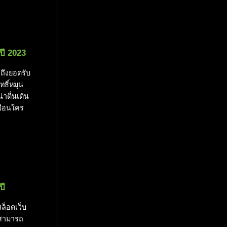
นปี 2023
กถึงยอดรับ
ทธิ์หมุน
าตื่นเต้น
หมือนใคร
ปี
สล็อตเว็บ
่สามารถ