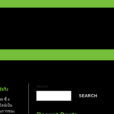
Search
้จริง
SEARCH
9 ชี้ 4
ไลน์เป็น
สในการชนะ