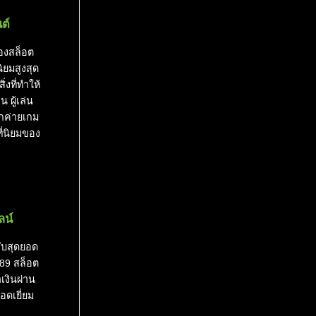
ต์
ของสล็อต
ิยมสูงสุด
่งที่ทำให้
ผู้เล่น
กค่ายเกม
ี่นิยมของ
ลน์
ับสุดยอด
689 สล็อต
เงินผ่าน
อดเยี่ยม