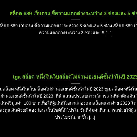
สล็อต 689 เว็บตรง ชี้ความแตกต่างระหว่าง 3 ช่องและ 5 ช่
ล็อต 689 เว็บตรง ชี้ความแตกต่างระหว่าง 3 ช่องและ 5 ช่อง สล็อต 689 เว็
ความแตกต่างระหว่าง 3 ช่องและ 5 [...]
tga สล็อต หนึ่งในเว็บสล็อตไม่ผ่านเอเยนต์ชั้นนำในปี 202
a สล็อต หนึ่งในเว็บสล็อตไม่ผ่านเอเยนต์ชั้นนำในปี 2023 tga สล็อต หนึ่งใ
่ผ่านเอเยนต์ชั้นนำในปี 2023 ที่นำเสนอประสบการณ์การเล่นที่น่าตื่นเต้น 
เล่นฟรีมูลค่า 100 บาทเพื่อให้ผู้เล่นมีโอกาสลองเกมสล็อตแตกง่าย 2023 โด
ลงทุนเงินด้วยตัวเองก่อน เว็บไซต์นี้มีโปรโมชั่นที่คุ้มค่าที่สามารถช่วยให้ผู้เล
ประโยชน์มากขึ้น [...]