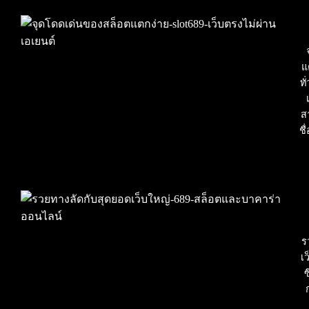
แ
ทั
ส
ชื
ร
เ
ซ