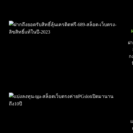
ฝ
ฝา
กง
แ