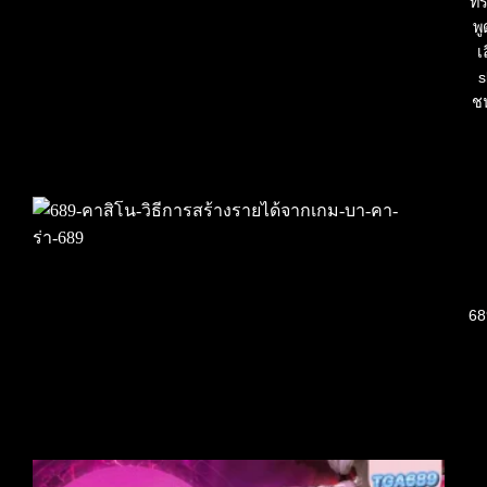
ทร
พู
เ
s
ชน
68