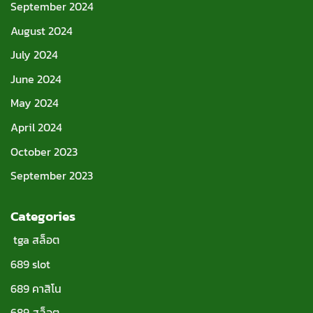
September 2024
August 2024
July 2024
June 2024
May 2024
April 2024
October 2023
September 2023
Categories
tga สล็อต
689 slot
689 คาสิโน
689 สล็อต