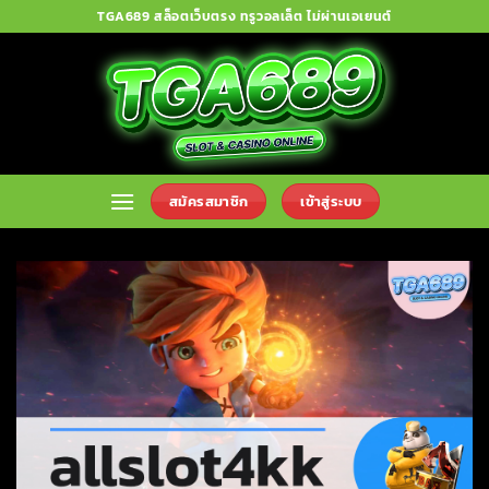
Skip
TGA689 สล็อตเว็บตรง ทรูวอลเล็ต ไม่ผ่านเอเยนต์
to
content
สมัครสมาชิก
เข้าสู่ระบบ