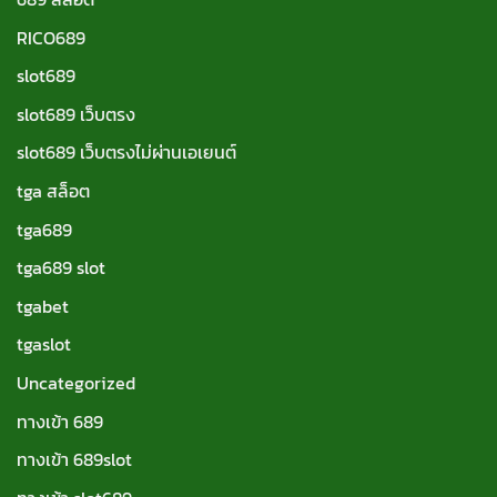
RICO689
slot689
slot689 เว็บตรง
slot689 เว็บตรงไม่ผ่านเอเยนต์
tga สล็อต
tga689
tga689 slot
tgabet
tgaslot
Uncategorized
ทางเข้า 689
ทางเข้า 689slot