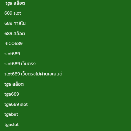
tga สล็อต
689 slot
689 คาสิโน
689 สล็อต
RICO689
slot689
slot689 เว็บตรง
slot689 เว็บตรงไม่ผ่านเอเยนต์
tga สล็อต
tga689
tga689 slot
tgabet
tgaslot